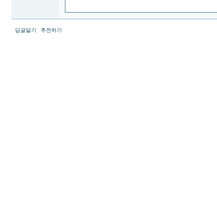
답글달기
추천하기
시
알
리
스
정
품
구
입
경
산
출
.
장
샵
밤
토
끼
출
장
파