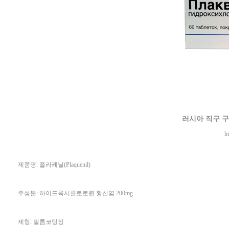
러시아 직구 
h
제품명: 플라케닐(Plaquenil)
주성분: 하이드록시클로로퀸 황산염 200mg
제형: 필름코팅정