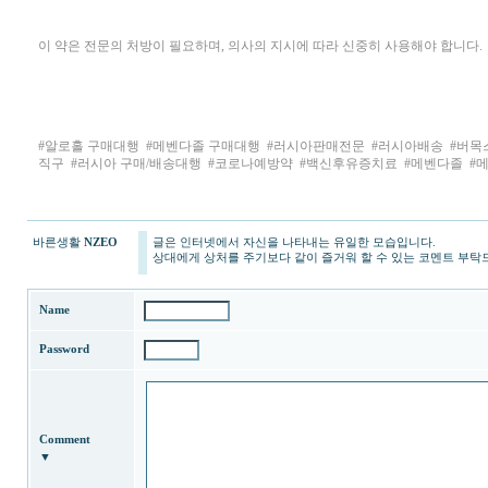
이 약은 전문의 처방이 필요하며, 의사의 지시에 따라 신중히 사용해야 합니다.
#알로홀 구매대행
#메벤다졸 구매대행
#러시아판매전문
#러시아배송
#버목
직구
#러시아 구매/배송대행
#코로나예방약
#백신후유증치료
#메벤다졸
#
바른생활
NZEO
글은 인터넷에서 자신을 나타내는 유일한 모습입니다.
상대에게 상처를 주기보다 같이 즐거워 할 수 있는 코멘트 부탁
Name
Password
Comment
▼