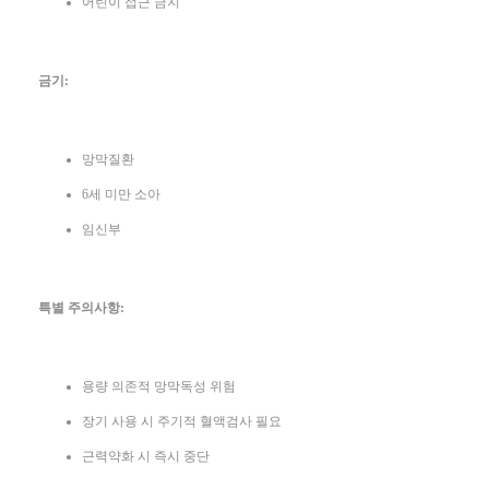
어린이 접근 금지
금기:
망막질환
6세 미만 소아
임신부
특별 주의사항:
용량 의존적 망막독성 위험
장기 사용 시 주기적 혈액검사 필요
근력약화 시 즉시 중단