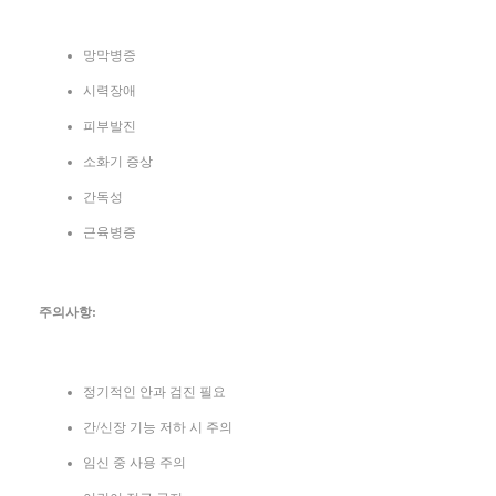
망막병증
시력장애
피부발진
소화기 증상
간독성
근육병증
주의사항:
정기적인 안과 검진 필요
간/신장 기능 저하 시 주의
임신 중 사용 주의