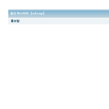
용인 하나약국 【vcEe.top】
홍보탑