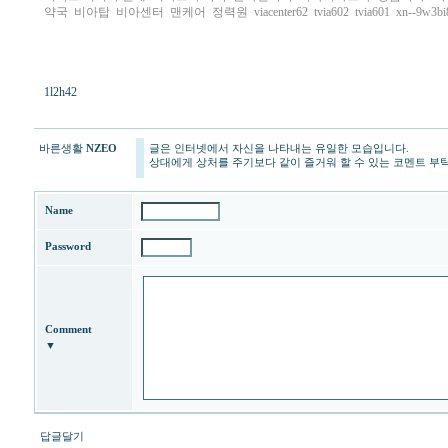
약국
비아탑
비아센터
맨케어
정력원
viacenter62
tvia602
tvia601
xn--9w3bi
1l2h42
바른생활
NZEO
글은 인터넷에서 자신을 나타내는 유일한 모습입니다.
상대에게 상처를 주기보다 같이 즐거워 할 수 있는 코멘트 부
Name
Password
Comment
▼
답글달기