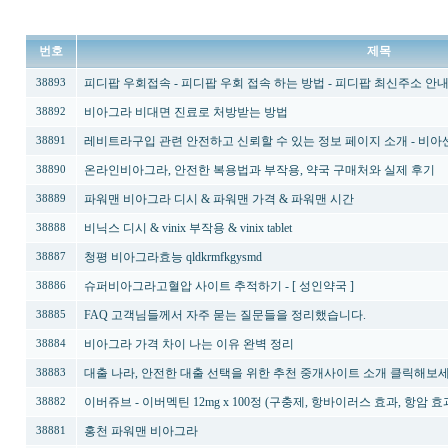
번호
제목
피디팝 우회접속 - 피디팝 우회 접속 하는 방법 - 피디팝 최신주소 안내 - 피
38893
비아그라 비대면 진료로 처방받는 방법
38892
레비트라구입 관련 안전하고 신뢰할 수 있는 정보 페이지 소개 - 비아
38891
온라인비아그라, 안전한 복용법과 부작용, 약국 구매처와 실제 후기
38890
파워맨 비­아그라 디시 & 파워맨 가격 & 파워맨 시간
38889
비닉스 디시 & vinix 부작용 & vinix tablet
38888
청평 비아그라효능 qldkrmfkgysmd
38887
슈퍼비아그라고혈압 사이트 추적하기 - [ 성인약국 ]
38886
FAQ 고객님들께서 자주 묻는 질문들을 정리했습니다.
38885
비아그라 가격 차이 나는 이유 완벽 정리
38884
대출 나라, 안전한 대출 선택을 위한 추천 중개사이트 소개 클릭해보
38883
이버쥬브 - 이버멕틴 12mg x 100정 (구충제, 항바이러스 효과, 항암 
38882
홍천 파워맨 비아그라
38881